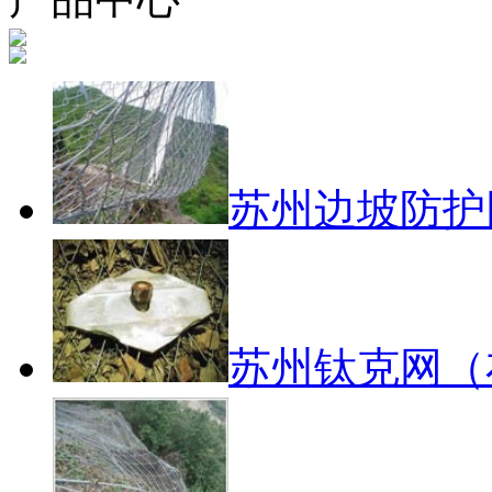
苏州边坡防护
苏州钛克网（