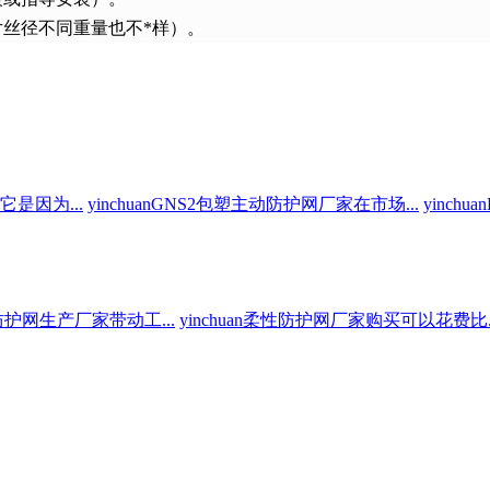
片丝径不同重量也不*样）。
它是因为...
yinchuanGNS2包塑主动防护网厂家在市场...
yinch
坡防护网生产厂家带动工...
yinchuan柔性防护网厂家购买可以花费比..